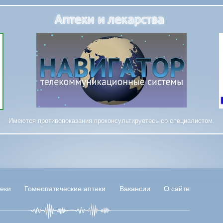
Имеются противопоказания проконсультируетесь со специалистом.
еки
Гомеопатические аптеки
Вакансии
О сайте