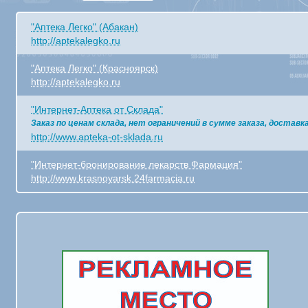
"Аптека Легко" (Абакан)
http://aptekalegko.ru
"Аптека Легко" (Красноярск)
http://aptekalegko.ru
"Интернет-Аптека от Склада"
Заказ по ценам склада, нет ограничений в сумме заказа, достав
http://www.apteka-ot-sklada.ru
"Интернет-бронирование лекарств Фармация"
http://www.krasnoyarsk.24farmacia.ru