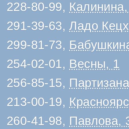
228-80-99,
Калинина,
291-39-63,
Ладо Кецх
299-81-73,
Бабушкина
254-02-01,
Весны, 1
256-85-15,
Партизана
213-00-19,
Красноярс
260-41-98,
Павлова, 