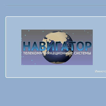
Имеютс