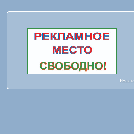
Имеютс